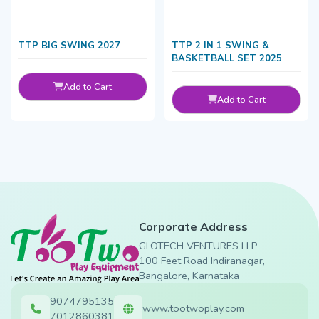
TTP BIG SWING 2027
TTP 2 IN 1 SWING &
BASKETBALL SET 2025
Add to Cart
Add to Cart
Corporate Address
GLOTECH VENTURES LLP
100 Feet Road Indiranagar,
Bangalore, Karnataka
9074795135
www.tootwoplay.com
7012860381